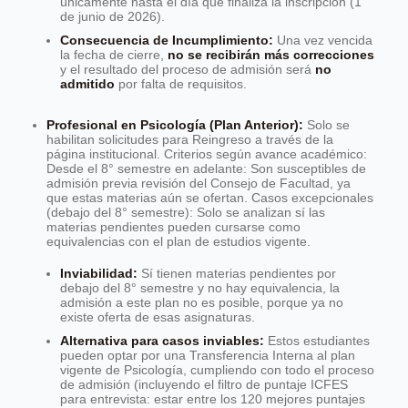
únicamente hasta el día que finaliza la inscripción (1
de junio de 2026).
Consecuencia de Incumplimiento:
Una vez vencida
la fecha de cierre,
no se recibirán más correcciones
y el resultado del proceso de admisión será
no
admitido
por falta de requisitos.
Profesional en Psicología (Plan Anterior):
Solo se
habilitan solicitudes para Reingreso a través de la
página institucional. Criterios según avance académico:
Desde el 8° semestre en adelante: Son susceptibles de
admisión previa revisión del Consejo de Facultad, ya
que estas materias aún se ofertan. Casos excepcionales
(debajo del 8° semestre): Solo se analizan sí las
materias pendientes pueden cursarse como
equivalencias con el plan de estudios vigente.
Inviabilidad:
Sí tienen materias pendientes por
debajo del 8° semestre y no hay equivalencia, la
admisión a este plan no es posible, porque ya no
existe oferta de esas asignaturas.
Alternativa para casos inviables:
Estos estudiantes
pueden optar por una Transferencia Interna al plan
vigente de Psicología, cumpliendo con todo el proceso
de admisión (incluyendo el filtro de puntaje ICFES
para entrevista: estar entre los 120 mejores puntajes