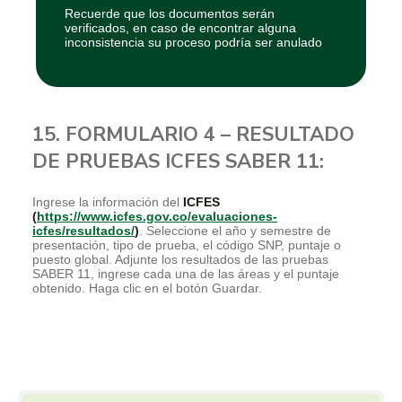
Recuerde que los documentos serán
verificados, en caso de encontrar alguna
inconsistencia su proceso podría ser anulado
15. FORMULARIO 4 – RESULTADO
DE PRUEBAS ICFES SABER 11:
Ingrese la información del
ICFES
(
https://www.icfes.gov.co/evaluaciones-
icfes/resultados/
)
. Seleccione el año y semestre de
presentación, tipo de prueba, el código SNP, puntaje o
puesto global. Adjunte los resultados de las pruebas
SABER 11, ingrese cada una de las áreas y el puntaje
obtenido. Haga clic en el botón Guardar.