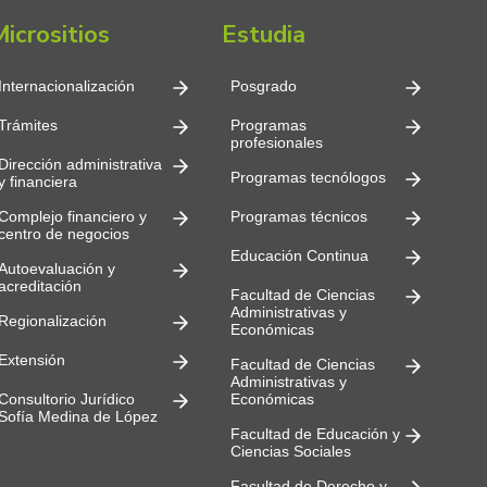
Micrositios
Estudia
Internacionalización
Posgrado
Trámites
Programas
profesionales
Dirección administrativa
Programas tecnólogos
y financiera
Complejo financiero y
Programas técnicos
centro de negocios
Educación Continua
Autoevaluación y
acreditación
Facultad de Ciencias
Administrativas y
Regionalización
Económicas
Extensión
Facultad de Ciencias
Administrativas y
Consultorio Jurídico
Económicas
Sofía Medina de López
Facultad de Educación y
Ciencias Sociales
Facultad de Derecho y