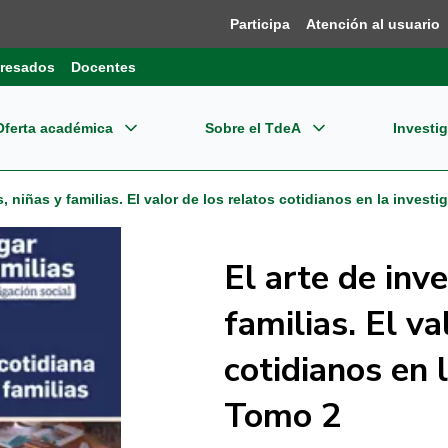
Participa
Atención al usuario
resados
Docentes
Oferta académica
Sobre el TdeA
Investi
grados
re el TdeA
ensión
Dir
Bie
s, niñas y familias. El valor de los relatos cotidianos en la invest
estigación
gramas Profesionales
dades Estratégicas
ernacionalización
Pla
Reg
El arte de inve
pos de Investigación
CET
gramas Tecnológicos
tema Integrado de Gestión - SIG
Reg
familias. El va
oevaluación y Acreditación
o editorial
Inn
cotidianos en l
gramas Técnicos
ormación financiera
Nor
plejo Financiero y Centro de Negocios
Con
Tomo 2
cación Continua
mites
Tde