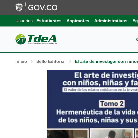
Usuarios:
Estudiantes
Aspirantes
Administrativos
Eg
Pos
Sob
Ext
Inicio
Sello Editorial
El arte de investigar con niño
Inv
Pro
Uni
Int
Gru
Pro
Sis
Aut
Sell
Pro
Inf
Com
Edu
Trá