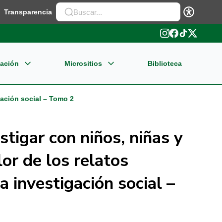
Transparencia
gación
Micrositios
Biblioteca
ectivos
nestar Universitario
igación social – Tomo 2
neación Institucional
ionalización
stigar con niños, niñas y
I Centro de Emprendimiento Transferencia e
lamento Estudiantil
lor de los relatos
ovación
a investigación social –
mativas vigentes
sultorio Jurídico Sofia Medina de Lopez
A Aburrá Sur