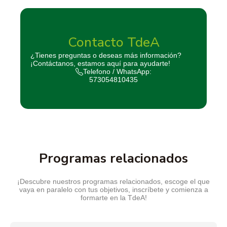
Contacto TdeA
¿Tienes preguntas o deseas más información?
¡Contáctanos, estamos aquí para ayudarte!
Telefono / WhatsApp:
573054810435
Programas relacionados
¡Descubre nuestros programas relacionados, escoge el que
vaya en paralelo con tus objetivos, inscríbete y comienza a
formarte en la TdeA!