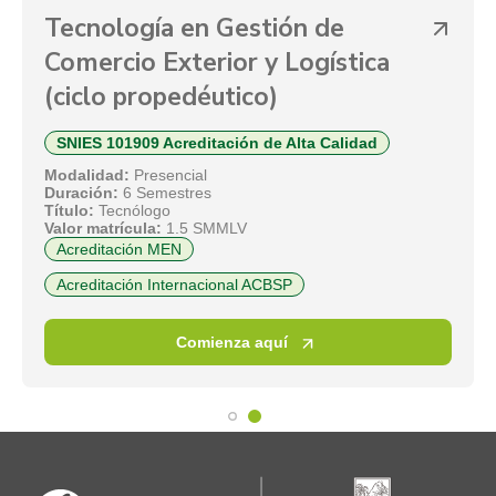
al en
Tecnología en Gest
rcio Exterior
Comercio Exterior y
 propedéutico)
(ciclo propedéutico
SNIES 101909 Acreditación d
Modalidad:
Presencial
Duración:
6 Semestres
Título:
Tecnólogo
V
Valor matrícula:
1.5 SMMLV
Acreditación MEN
Acreditación Internacional AC
 aquí
Comienza aq