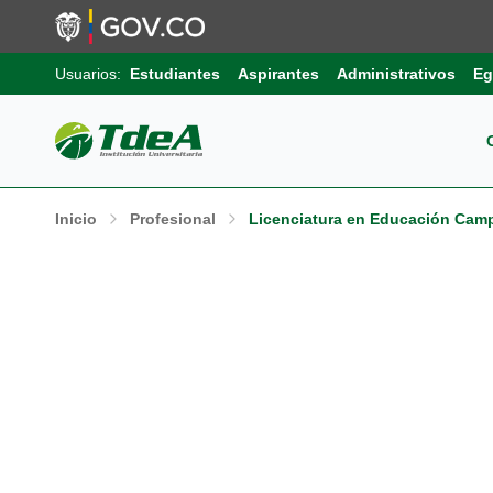
Usuarios:
Estudiantes
Aspirantes
Administrativos
Eg
Pos
Sob
Ext
Inicio
Profesional
Licenciatura en Educación Camp
Inv
Pro
Uni
Int
Gru
Pro
Sis
Aut
Sell
Pro
Inf
Com
Edu
Trá