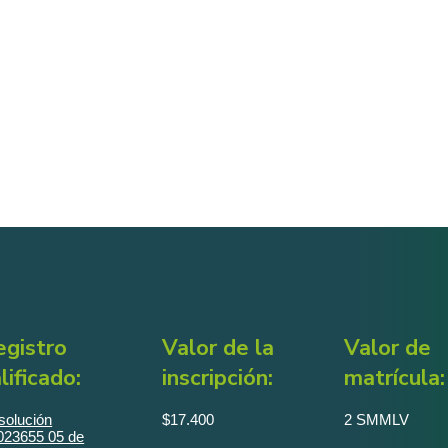
egistro
Valor de la
Valor de
lificado:
inscripción:
matrícula:
solución
$17.400
2 SMMLV
023655 05 de