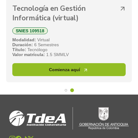
a en Gestión
Tecnología 
a (virtual)
Ciberseguri
SNIES 117081
ual
Modalidad:
Presenc
estres
Duración:
6 Semest
o
Título:
Tecnólogo
1.5 SMMLV
Valor matrícula:
1.
Comienza aquí
C