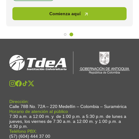
 aquí
Comienza aq
Dirección:
Calle 78B No. 72A – 220 Medellín – Colombia – Suramérica
Horario de atención al público
7:30 a.m. a 12:00 m. y de 1:00 p.m. a 5:30 p.m. de lunes a
jueves, los viernes de 7:30 a.m. a 12:00 m. y 1:00 p.m. a
4:30 p.m.
Teléfono PBX:
(57) (604) 444 37 00