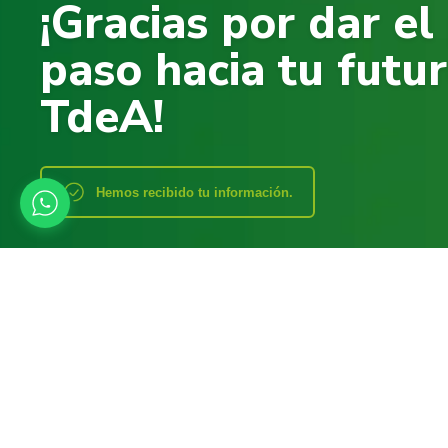
¡Gracias por dar el
paso hacia tu futur
TdeA!
Hemos recibido tu información.
Muy pronto un asesor te contactará para iniciar tu proceso de a
¡Prepárate para transformar tu futuro con conocimiento e i
Síguenos y conoce más sobre nuestra comunidad académica.