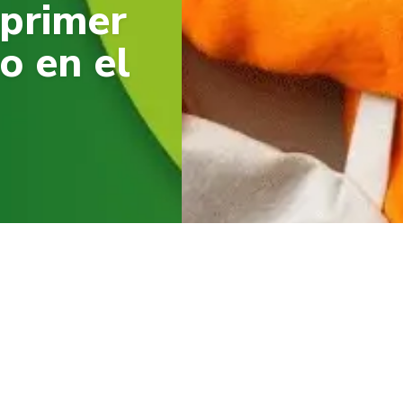
 primer
o en el
dmisión.
nnovación!