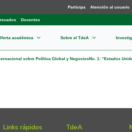
Participa
Atención al usuario
resados
Docentes
Oferta académica
Sobre el TdeA
Investi
grados
re el TdeA
ensión
Dir
Bie
ernacional sobre Política Global y NegociosNo. 1: “Estados Unidos
estigación
gramas Profesionales
dades Estratégicas
ernacionalización
Pla
Reg
pos de Investigación
CET
gramas Tecnológicos
tema Integrado de Gestión - SIG
Reg
oevaluación y Acreditación
o editorial
Inn
gramas Técnicos
ormación financiera
Nor
plejo Financiero y Centro de Negocios
Con
cación Continua
Links rápidos
TdeA
mites
Tde