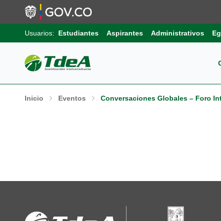
Usuarios:
Estudiantes
Aspirantes
Administrativos
Eg
Pos
Sob
Ext
Inicio
Eventos
Conversaciones Globales – Foro Int
Inv
Pro
Uni
Int
Gru
Pro
Sis
Aut
Sell
Pro
Inf
Com
Edu
Trá