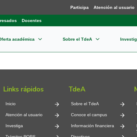
Participa
Atención al usuario
resados
Docentes
Oferta académica
Sobre el TdeA
Investi
grados
re el TdeA
ensión
Dir
Bie
estigación
gramas Profesionales
dades Estratégicas
ernacionalización
Pla
Reg
pos de Investigación
Links rápidos
TdeA
CET
gramas Tecnológicos
tema Integrado de Gestión - SIG
Reg
oevaluación y Acreditación
o editorial
Inn
Inicio
Sobre el TdeA
gramas Técnicos
ormación financiera
Nor
Atención al usuario
Conoce el campus
plejo Financiero y Centro de Negocios
Con
Investiga
Información financiera
cación Continua
mites
Tde
Trámites PQRS
Directivos