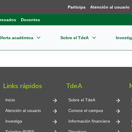
Participa
Atención al usuario
resados
Docentes
Oferta académica
Sobre el TdeA
Investi
grados
re el TdeA
ensión
Dir
Bie
estigación
gramas Profesionales
dades Estratégicas
ernacionalización
Pla
Reg
pos de Investigación
Links rápidos
TdeA
CET
gramas Tecnológicos
tema Integrado de Gestión - SIG
Reg
oevaluación y Acreditación
o editorial
Inn
Inicio
Sobre el TdeA
gramas Técnicos
ormación financiera
Nor
Atención al usuario
Conoce el campus
plejo Financiero y Centro de Negocios
Con
Investiga
Información financiera
cación Continua
mites
Tde
Trámites PQRS
Directivos