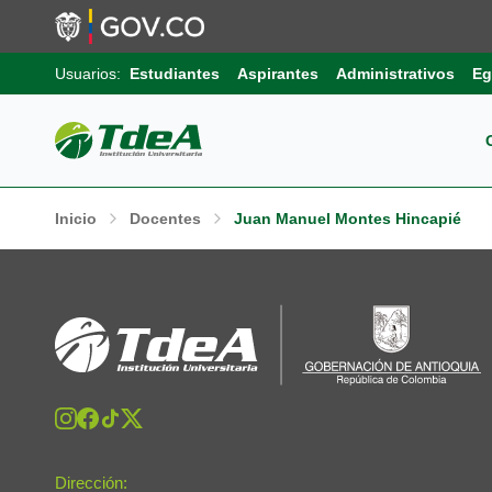
Usuarios:
Estudiantes
Aspirantes
Administrativos
Eg
Pos
Sob
Ext
Inicio
Docentes
Juan Manuel Montes Hincapié
Inv
Pro
Uni
Int
Gru
Pro
Sis
Aut
Sell
Pro
Inf
Com
Edu
Trá
Dirección: