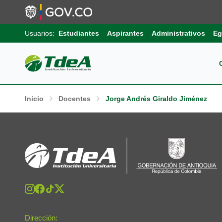
Usuarios:
Estudiantes
Aspirantes
Administrativos
Eg
Pos
Sob
Ext
Inicio
Docentes
Jorge Andrés Giraldo Jiménez
Inv
Pro
Uni
Int
Gru
Pro
Sis
Aut
Sell
Pro
Inf
Com
Edu
Trá
Dirección: