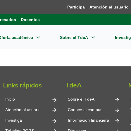
Participa
Atención al usuario
resados
Docentes
Oferta académica
Sobre el TdeA
Investi
grados
re el TdeA
ensión
Dir
Bie
estigación
gramas Profesionales
dades Estratégicas
ernacionalización
Pla
Reg
pos de Investigación
Links rápidos
TdeA
CET
gramas Tecnológicos
tema Integrado de Gestión - SIG
Reg
oevaluación y Acreditación
o editorial
Inn
Inicio
Sobre el TdeA
gramas Técnicos
ormación financiera
Nor
Atención al usuario
Conoce el campus
plejo Financiero y Centro de Negocios
Con
Investiga
Información financiera
cación Continua
mites
Tde
Trámites PQRS
Directivos