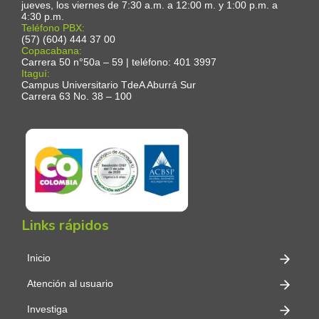
jueves, los viernes de 7:30 a.m. a 12:00 m. y 1:00 p.m. a
4:30 p.m.
Teléfono PBX:
(57) (604) 444 37 00
Copacabana:
Carrera 50 n°50a – 59 | teléfono: 401 3997
Itaguí:
Campus Universitario TdeA Aburrá Sur
Carrera 63 No. 38 – 100
Links rápidos
Inicio
Atención al usuario
Investiga