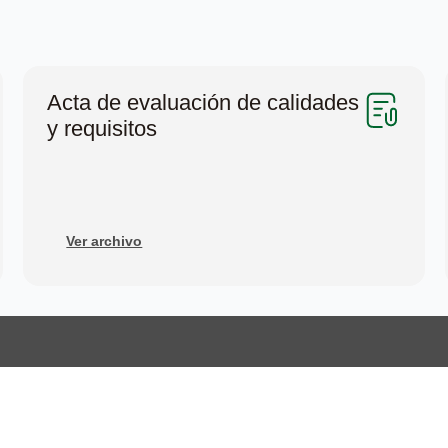
Acta de evaluación de calidades
y requisitos
Ver archivo
Links rápidos
TdeA
Inicio
Sobre el TdeA