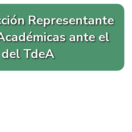
cción Representante
 Académicas ante el
 del TdeA